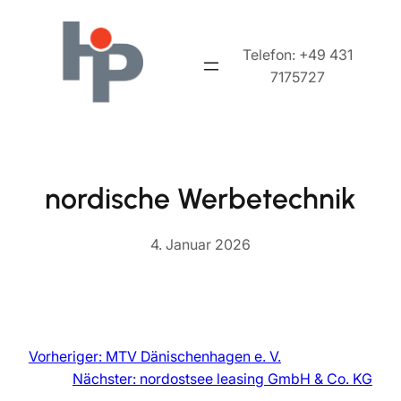
Zum
Inhalt
Telefon: +49 431
springen
7175727
nordische Werbetechnik
4. Januar 2026
Vorheriger:
MTV Dänischenhagen e. V.
Nächster:
nordostsee leasing GmbH & Co. KG