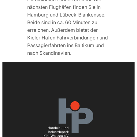
nächsten Flughäfen finden Sie in
Hamburg und Lübeck-Blankensee.
Beide sind in ca. 60 Minuten zu
erreichen. Außerdem bietet der
Kieler Hafen Fährverbindungen und
Passagierfahrten ins Baltikum und
nach Skandinavien.