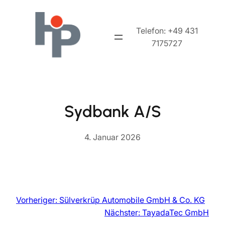
Zum
Inhalt
Telefon: +49 431
springen
7175727
Sydbank A/S
4. Januar 2026
Vorheriger:
Sülverkrüp Automobile GmbH & Co. KG
Nächster:
TayadaTec GmbH